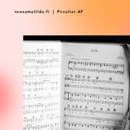
roosamatilda.fi | Peculiar AF